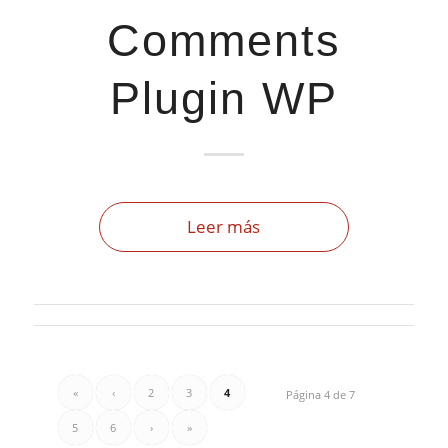
Comments
Plugin WP
Leer más
«
‹
2
3
4
Página 4 de 7
5
6
›
»