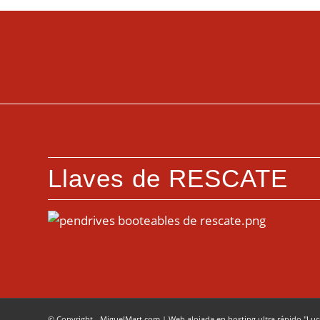
Llaves de RESCATE
© Copyright - MiguelMart.com
|
Web alojada en hosting ultra rápido "Lu