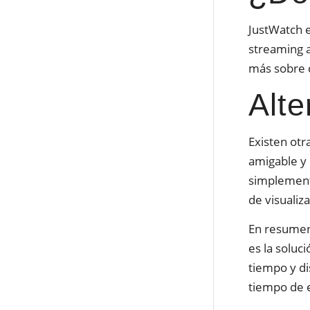
JustWatch e
streaming a
más sobre c
Alte
Existen otr
amigable y 
simplemente
de visualiza
En resumen,
es la soluc
tiempo y di
tiempo de 