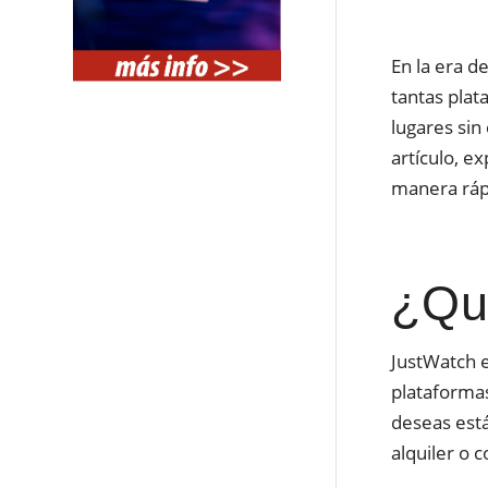
En la era d
tantas pla
lugares sin
artículo, e
manera rápi
¿Qu
JustWatch e
plataformas
deseas está
alquiler o c