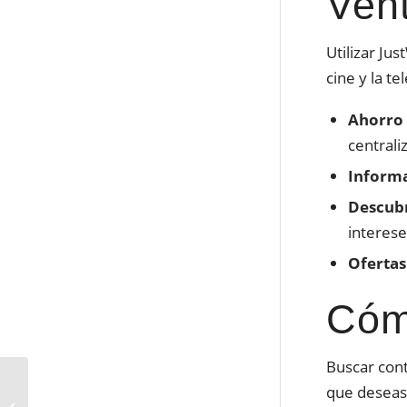
Ven
Utilizar Ju
cine y la te
Ahorro 
centrali
Informa
Descubr
interese
Ofertas
Cóm
Buscar cont
Cómo bloquear
que deseas 
aplicaciones para que