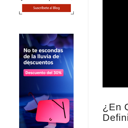
¿En Q
Defin