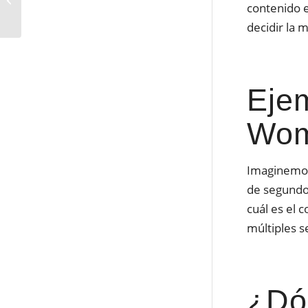
contenido e
no se conecten a
Internet en Mac: Guía...
decidir la 
Eje
Wo
Imaginemos
de segundos
cuál es el 
múltiples s
¿Dó