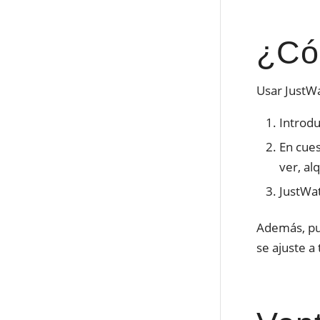
¿Có
Usar JustWa
Introdu
En cues
ver, al
JustWat
Además, pue
se ajuste a 