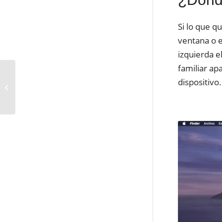
Si lo que q
ventana o e
izquierda e
familiar ap
Cómo crear un
dispositivo.
CÓDIGO QR para la
CARTA de un
Restaurante SIN TENER
WEB y G...