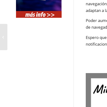
navegación,
adaptan a l
Poder aumen
de navegado
Espero que 
RETO 15 – ¿Qué es?
notificacio