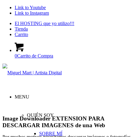
Link to Youtube
Link to Instagram
El HOSTING que yo utilizo!!!
Tienda
Carrito
0
Carrito de Compra
MENU
QUIÉN SOY
Image Downloader EXTENSION PARA
DESCARGAR IMAGENES de una Web
SOBRE MÍ
Por muchos motivos necesitamos descargar imágenes o fotografías