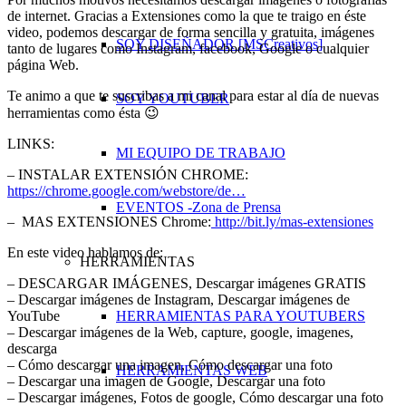
de internet. Gracias a Extensiones como la que te traigo en éste
video, podemos descargar de forma sencilla y gratuita, imágenes
SOY DISEÑADOR [MSCreativos]
tanto de lugares como Instagram, facebook, Google o cualquier
página Web.
Te animo a que te suscribas a mi canal para estar al día de nuevas
SOY YOUTUBER
herramientas como ésta 😉
LINKS:
MI EQUIPO DE TRABAJO
– INSTALAR EXTENSIÓN CHROME:
https://chrome.google.com/webstore/de…
EVENTOS -Zona de Prensa
– MAS EXTENSIONES Chrome:
http://bit.ly/mas-extensiones
En este video hablamos de:
HERRAMIENTAS
– DESCARGAR IMÁGENES, Descargar imágenes GRATIS
– Descargar imágenes de Instagram, Descargar imágenes de
HERRAMIENTAS PARA YOUTUBERS
YouTube
– Descargar imágenes de la Web, capture, google, imagenes,
descarga
– Cómo descargar una imagen, Cómo descargar una foto
HERRAMIENTAS WEB
– Descargar una imagen de Google, Descargar una foto
– Descargar imágenes, Fotos de google, Cómo descargar una foto