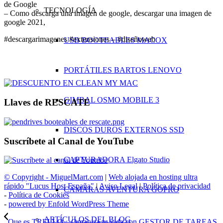
de Google
TECNOLOGÍA
– Como descarga una imagen de google, descargar una imagen de
google 2021,
#descargarimagenes #extensiones – #diseñoweb
USB BOOTEABLES MACOX
PORTÁTILES BARTOS LENOVO
GIMBAL OSMO MOBILE 3
Llaves de RESCATE
DISCOS DUROS EXTERNOS SSD
Suscríbete al Canal de YouTube
CAPTURADORA Elgato Studio
© Copyright - MiguelMart.com
|
Web alojada en hosting ultra
rápido "Lucus Host España"
|
Aviso Legal
|
Política de privacidad
CÁMARAS AVENTURA GOPRO
-
Política de Cookies
-
powered by Enfold WordPress Theme
ARTÍCULOS DEL BLOG
Que es TRELLO – Organiza tu vida con GESTOR DE TAREAS