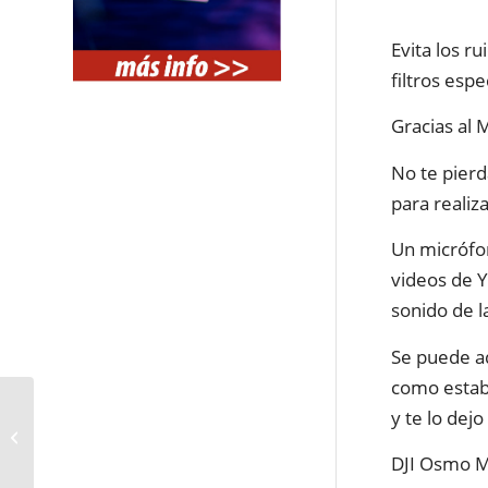
Evita los r
filtros espe
Gracias al 
No te pierd
para realiz
Un micrófon
videos de Y
sonido de l
Se puede ad
como estabi
COMO RECUPERAR
y te lo dejo
ARCHIVOS BORRADOS
en Mac USANDO
DJI Osmo M
TENORSHARE 4DDiG