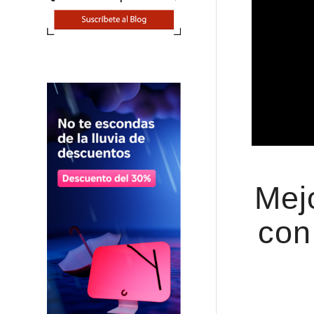
Mej
con