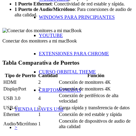
1 Puerto Ethernet
: Conectividad de red estable y rápida.
1 Puerto de Audio/Micrófono
: Para conexiones de audio de
alta calidad.
WINDOWS PARA PRINCIPIANTES
YOUTUBE
Conectar dos monitores a mi macBook
EXTENSIONES PARA CHROME
Tabla Comparativa de Puertos
CURSO ORBITAL THEME
Tipo de Puerto
Cantidad
Función
HDMI
2
Conexión de monitores 4K
DisplayPort
2
Conexión de monitores 4K
CRIPTOMONEDAS
Conexión de periféricos de alta
USB 3.0
4
velocidad
USB-C
2
Carga rápida y transferencia de datos
TIENDA LLAVES USB
Ethernet
1
Conexión de red estable y rápida
Conexión de dispositivos de audio de
Audio/Micrófono
1
alta calidad
>