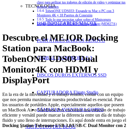
clave para agilizar tus trabajos de edición de video y optimizar tus
TECNOLOGÍA
accesos directos
TobenONE UDS033: Expande tu Mac o PC con 3
Monitores 4K y 18 Puertos de Conexión
Todo lo que necesitas saber sobre el Minisopuru
USB BOOTEABLES MACOX
DisplayLink Dual 4K HDMI Docking Station (MD827A)
Descubre el MEJOR Docking
PORTÁTILES BARTOS LENOVO
Station para MacBook:
TobenONE UDS03 Dual
GIMBAL OSMO MOBILE 3
Monitor4K con HDMI y
DISCOS DUROS EXTERNOS SSD
DisplayPort
CAPTURADORA Elgato Studio
En la era de la movilidad y el trabajo remoto, contar con un equipo
que nos permita maximizar nuestra productividad es esencial. Para
los usuarios de portátiles Apple, especialmente aquellos que poseen
CÁMARAS AVENTURA GOPRO
un MacBook Air o MacBook Pro, encontrar una estación de trabajo
eficiente y versátil puede marcar la diferencia entre un día de trabajo
fluido y uno lleno de interrupciones. Es aquí donde entra en juego el
Docking Station Tobenone USB 3.0/USB-C Dual Monitor con 2
ARTÍCULOS DEL BLOG