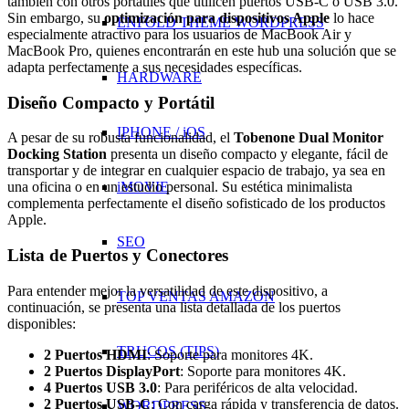
también con otros portátiles que utilicen puertos USB-C o USB 3.0.
Sin embargo, su
optimización para dispositivos Apple
lo hace
ENFOLD THEME WORDPRESS
especialmente atractivo para los usuarios de MacBook Air y
MacBook Pro, quienes encontrarán en este hub una solución que se
adapta perfectamente a sus necesidades específicas.
HARDWARE
Diseño Compacto y Portátil
IPHONE / iOS
A pesar de su robusta funcionalidad, el
Tobenone Dual Monitor
Docking Station
presenta un diseño compacto y elegante, fácil de
transportar y de integrar en cualquier espacio de trabajo, ya sea en
iMOVIE
una oficina o en un estudio personal. Su estética minimalista
complementa perfectamente el diseño sofisticado de los productos
Apple.
SEO
Lista de Puertos y Conectores
Para entender mejor la versatilidad de este dispositivo, a
TOP VENTAS AMAZON
continuación, se presenta una lista detallada de los puertos
disponibles:
TRUCOS (TIPS)
2 Puertos HDMI
: Soporte para monitores 4K.
2 Puertos DisplayPort
: Soporte para monitores 4K.
4 Puertos USB 3.0
: Para periféricos de alta velocidad.
2 Puertos USB-C
: Con carga rápida y transferencia de datos.
WORDPRESS