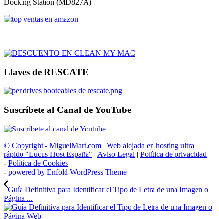
Docking Station (MD827A)
Llaves de RESCATE
Suscríbete al Canal de YouTube
© Copyright - MiguelMart.com
|
Web alojada en hosting ultra
rápido "Lucus Host España"
|
Aviso Legal
|
Política de privacidad
-
Política de Cookies
-
powered by Enfold WordPress Theme
Guía Definitiva para Identificar el Tipo de Letra de una Imagen o
Página ...