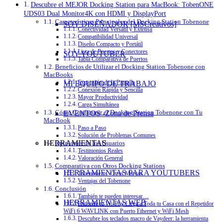
Descubre el MEJOR Docking Station para MacBook: TobenONE
UDS03 Dual Monitor4K con HDMI y DisplayPort
Características Principales del Docking Station Tobenone
SOY DISEÑADOR [MSCreativos]
Conectividad Versátil y Extensa
Compatibilidad Universal
Diseño Compacto y Portátil
Lista de Puertos y Conectores
SOY YOUTUBER
Tabla Comparativa de Puertos
Beneficios de Utilizar el Docking Station Tobenone con
MacBooks
MI EQUIPO DE TRABAJO
Expansión de la Pantalla
Conexión Rápida y Sencilla
Mayor Productividad
Carga Simultánea
Cómo Configurar el Docking Station Tobenone con Tu
EVENTOS -Zona de Prensa
MacBook
Paso a Paso
Solución de Problemas Comunes
HERRAMIENTAS
Opiniones de los Usuarios
Testimonios Reales
Valoración General
Comparativa con Otros Docking Stations
HERRAMIENTAS PARA YOUTUBERS
Tobenone vs. Otras Marcas
Ventajas del Tobenone
Conclusión
También te pueden interesar…
HERRAMIENTAS WEB
Extiende tu Wi-Fi y Llega a Toda tu Casa con el Repetidor
WiFi 6 WAVLINK con Puerto Ethernet y WiFi Mesh
Descubre los teclados macro de Vaydeer: la herramienta