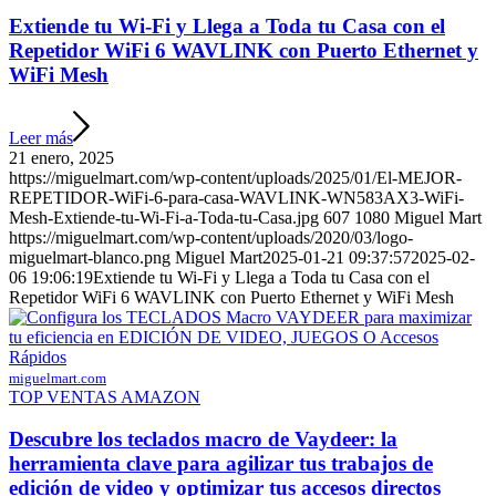
Extiende tu Wi-Fi y Llega a Toda tu Casa con el
Repetidor WiFi 6 WAVLINK con Puerto Ethernet y
WiFi Mesh
Leer más
21 enero, 2025
https://miguelmart.com/wp-content/uploads/2025/01/El-MEJOR-
REPETIDOR-WiFi-6-para-casa-WAVLINK-WN583AX3-WiFi-
Mesh-Extiende-tu-Wi-Fi-a-Toda-tu-Casa.jpg
607
1080
Miguel Mart
https://miguelmart.com/wp-content/uploads/2020/03/logo-
miguelmart-blanco.png
Miguel Mart
2025-01-21 09:37:57
2025-02-
06 19:06:19
Extiende tu Wi-Fi y Llega a Toda tu Casa con el
Repetidor WiFi 6 WAVLINK con Puerto Ethernet y WiFi Mesh
miguelmart.com
TOP VENTAS AMAZON
Descubre los teclados macro de Vaydeer: la
herramienta clave para agilizar tus trabajos de
edición de video y optimizar tus accesos directos