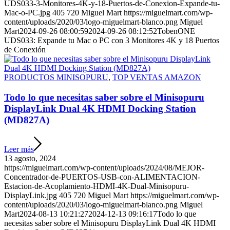
UDS033-3-Monitores-4K-y-18-Puertos-de-Conexion-Expande-tu-
Mac-o-PC.jpg
405
720
Miguel Mart
https://miguelmart.com/wp-
content/uploads/2020/03/logo-miguelmart-blanco.png
Miguel
Mart
2024-09-26 08:00:59
2024-09-26 08:12:52
TobenONE
UDS033: Expande tu Mac o PC con 3 Monitores 4K y 18 Puertos
de Conexión
PRODUCTOS MINISOPURU
,
TOP VENTAS AMAZON
Todo lo que necesitas saber sobre el Minisopuru
DisplayLink Dual 4K HDMI Docking Station
(MD827A)
Leer más
13 agosto, 2024
https://miguelmart.com/wp-content/uploads/2024/08/MEJOR-
Concentrador-de-PUERTOS-USB-con-ALIMENTACION-
Estacion-de-Acoplamiento-HDMI-4K-Dual-Minisopuru-
DisplayLink.jpg
405
720
Miguel Mart
https://miguelmart.com/wp-
content/uploads/2020/03/logo-miguelmart-blanco.png
Miguel
Mart
2024-08-13 10:21:27
2024-12-13 09:16:17
Todo lo que
necesitas saber sobre el Minisopuru DisplayLink Dual 4K HDMI