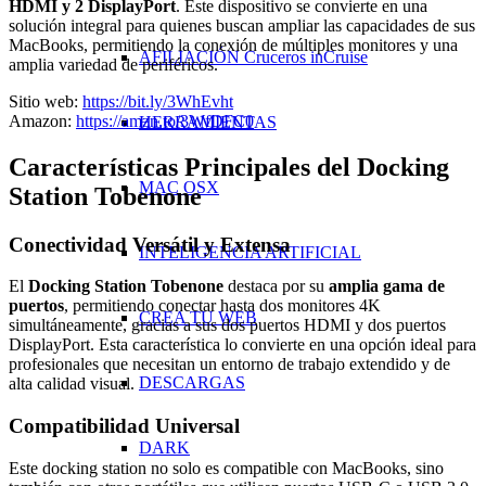
HDMI y 2 DisplayPort
. Este dispositivo se convierte en una
solución integral para quienes buscan ampliar las capacidades de sus
MacBooks, permitiendo la conexión de múltiples monitores y una
AFILIACIÓN Cruceros inCruise
amplia variedad de periféricos.
Sitio web:
https://bit.ly/3WhEvht
Amazon:
https://amzn.to/3WfDFC0
HERRAMIENTAS
Características Principales del Docking
MAC OSX
Station Tobenone
Conectividad Versátil y Extensa
INTELIGENCIA ARTIFICIAL
El
Docking Station Tobenone
destaca por su
amplia gama de
puertos
, permitiendo conectar hasta dos monitores 4K
CREA TU WEB
simultáneamente, gracias a sus dos puertos HDMI y dos puertos
DisplayPort. Esta característica lo convierte en una opción ideal para
profesionales que necesitan un entorno de trabajo extendido y de
DESCARGAS
alta calidad visual.
Compatibilidad Universal
DARK
Este docking station no solo es compatible con MacBooks, sino