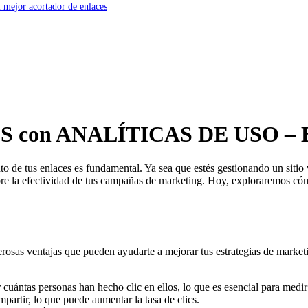
jor acortador de enlaces
con ANALÍTICAS DE USO – El m
nto de tus enlaces es fundamental. Ya sea que estés gestionando un siti
bre la efectividad de tus campañas de marketing. Hoy, exploraremos cómo
erosas ventajas que pueden ayudarte a mejorar tus estrategias de market
 cuántas personas han hecho clic en ellos, lo que es esencial para medir
partir, lo que puede aumentar la tasa de clics.