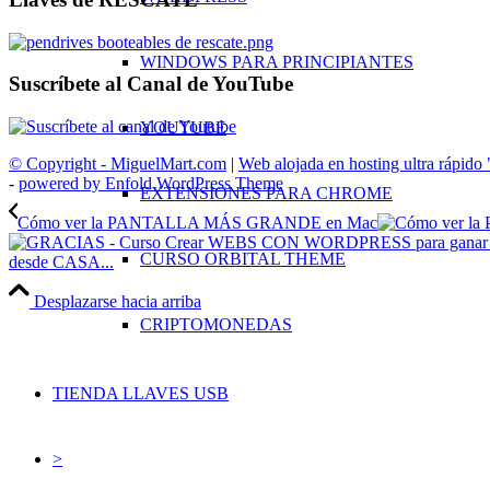
WINDOWS PARA PRINCIPIANTES
Suscríbete al Canal de YouTube
YOUTUBE
© Copyright - MiguelMart.com
|
Web alojada en hosting ultra rápid
-
powered by Enfold WordPress Theme
EXTENSIONES PARA CHROME
Cómo ver la PANTALLA MÁS GRANDE en Mac
CURSO ORBITAL THEME
desde CASA...
Desplazarse hacia arriba
CRIPTOMONEDAS
TIENDA LLAVES USB
>