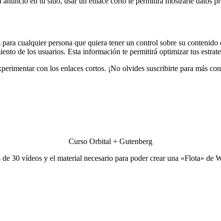
 anuncio en tu sitio, usar un enlace corto te permitirá mostrarle datos 
caz para cualquier persona que quiera tener un control sobre su contenid
nto de los usuarios. Esta información te permitirá optimizar tus estrat
erimentar con los enlaces cortos. ¡No olvides suscribirte para más cons
Curso Orbital + Gutenberg
de 30 vídeos y el material necesario para poder crear una «Flota» de W