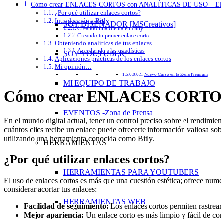
Cómo crear ENLACES CORTOS con ANALÍTICAS DE USO – El me
¿Por qué utilizar enlaces cortos?
Introducción a Bitly
SOY DISEÑADOR [MSCreativos]
Creando una cuenta en Bitly
Creando tu primer enlace corto
Obteniendo analíticas de tus enlaces
Accediendo a las estadísticas
SOY YOUTUBER
Aplicaciones prácticas de los enlaces cortos
Mi opinión…
Nuevo Curso en la Zona Premium
MI EQUIPO DE TRABAJO
Cómo crear ENLACES CORTOS 
EVENTOS -Zona de Prensa
En el mundo digital actual, tener un control preciso sobre el rendimie
cuántos clics recibe un enlace puede ofrecerte información valiosa so
utilizando una herramienta conocida como Bitly.
HERRAMIENTAS
¿Por qué utilizar enlaces cortos?
HERRAMIENTAS PARA YOUTUBERS
El uso de enlaces cortos es más que una cuestión estética; ofrece num
considerar acortar tus enlaces:
HERRAMIENTAS WEB
Facilidad de seguimiento:
Los enlaces cortos permiten rastrear
Mejor apariencia:
Un enlace corto es más limpio y fácil de com