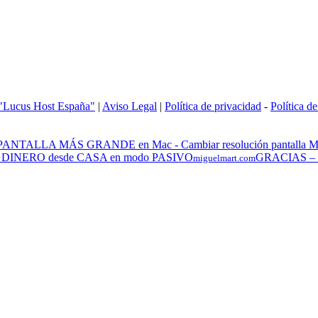
o "Lucus Host España"
|
Aviso Legal
|
Política de privacidad
-
Política d
GRACIAS – 
miguelmart.com