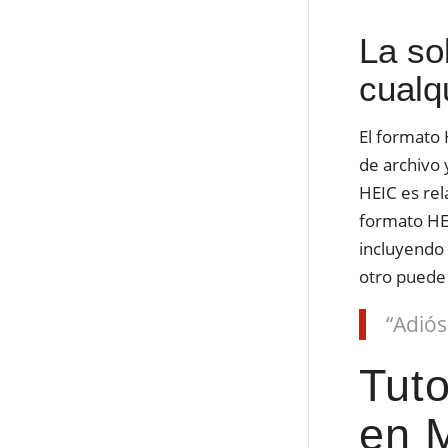
La so
cualqu
El formato
de archivo 
HEIC es rel
formato HEI
incluyendo 
otro puede 
“Adiós
Tuto
en M