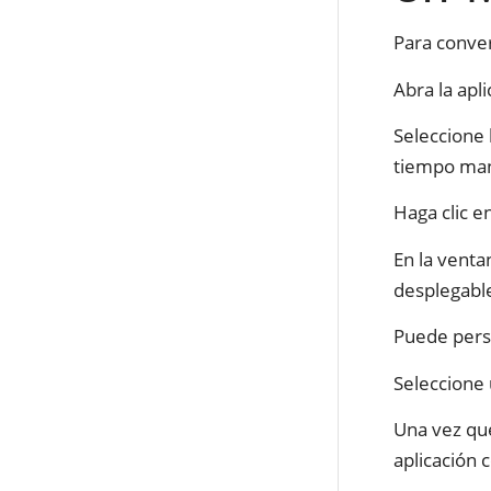
Para conver
Abra la apl
Seleccione 
tiempo man
Haga clic e
En la vent
desplegabl
Puede perso
Seleccione 
Una vez que
aplicación 