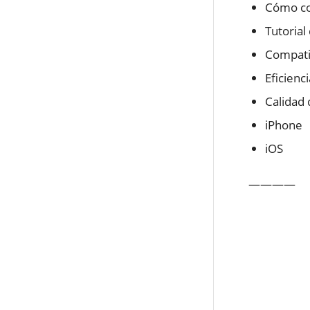
Cómo co
Tutoria
Compati
Eficienc
Calidad
iPhone
iOS
————