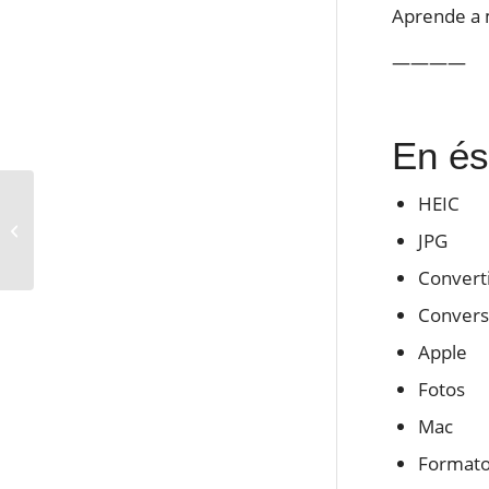
Aprende a m
————
En és
No puedes iniciar
HEIC
sesión en tu Mac?
JPG
Descubre cómo
desbloquear tu usuario
Convert
Convers
Apple
Fotos
Mac
Formato