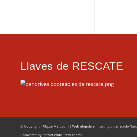
Llaves de RESCATE
© Copyright - MiguelMart.com
|
Web alojada en hosting ultra rápido "Lu
-
powered by Enfold WordPress Theme