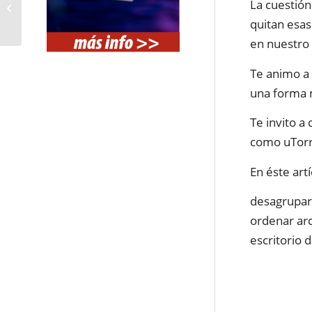
mejores TEXTOS SEO
La cuestión
BARATOS para tu Web
quitan esa
2020
en nuestro
Te animo a 
una forma m
Te invito a
como uTorr
En éste art
desagrupar 
ordenar arc
escritorio 