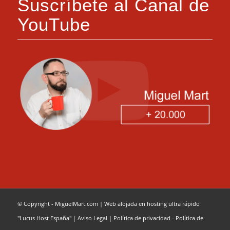
Suscríbete al Canal de
YouTube
© Copyright - MiguelMart.com
|
Web alojada en hosting ultra rápido
"Lucus Host España"
|
Aviso Legal
|
Política de privacidad
-
Política de