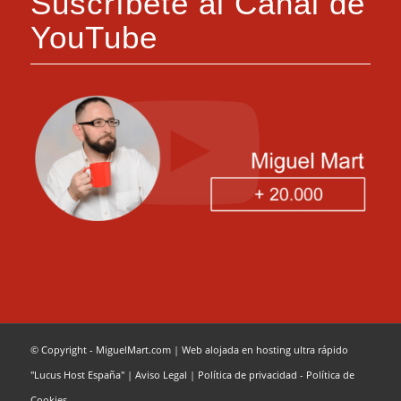
Suscríbete al Canal de
YouTube
© Copyright - MiguelMart.com
|
Web alojada en hosting ultra rápido
"Lucus Host España"
|
Aviso Legal
|
Política de privacidad
-
Política de
Cookies