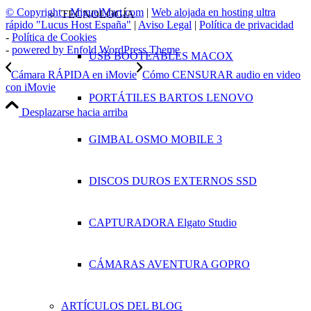
© Copyright - MiguelMart.com
|
Web alojada en hosting ultra
TECNOLOGÍA
rápido "Lucus Host España"
|
Aviso Legal
|
Política de privacidad
-
Política de Cookies
-
powered by Enfold WordPress Theme
USB BOOTEABLES MACOX
Cámara RÁPIDA en iMovie
Cómo CENSURAR audio en video
con iMovie
PORTÁTILES BARTOS LENOVO
Desplazarse hacia arriba
GIMBAL OSMO MOBILE 3
DISCOS DUROS EXTERNOS SSD
CAPTURADORA Elgato Studio
CÁMARAS AVENTURA GOPRO
ARTÍCULOS DEL BLOG