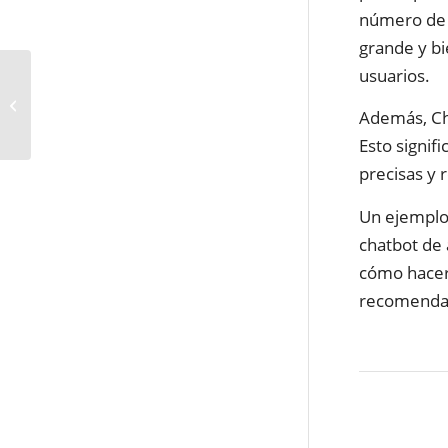
número de u
grande y bi
usuarios.
Convertir IMÁGENES a
WEBP – Convertir JPG y
Además, Ch
PNG a WEBP –
Reducir...
Esto signif
precisas y 
Un ejemplo 
chatbot de 
cómo hacer
recomendaci