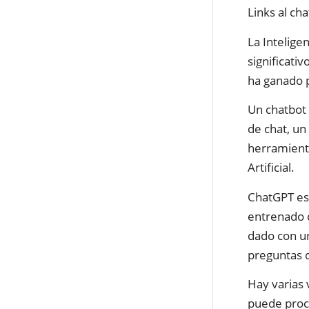
Links al ch
La Intelige
significati
ha ganado p
Un chatbot
de chat, un
herramienta
Artificial.
ChatGPT es
entrenado c
dado con un
preguntas d
Hay varias 
puede proc